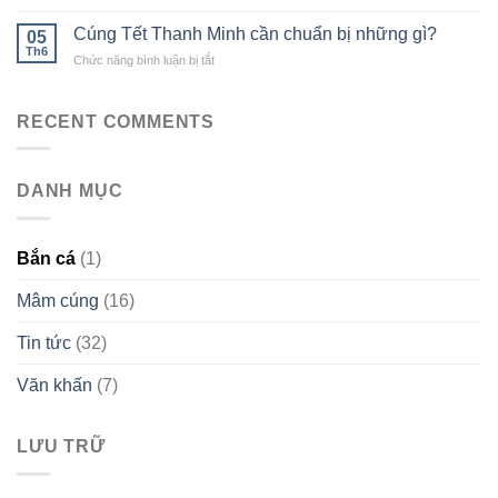
Mâm
gì?
chuẩn
Cỗ
Hướng
Cúng Tết Thanh Minh cần chuẩn bị những gì?
05
Cúng
dẫn
Th6
ở
Chức năng bình luận bị tắt
Rằm
nghi
Cúng
Tháng
lễ
Tết
Chạp:
chuẩn
Thanh
RECENT COMMENTS
Ý
phong
Minh
Nghĩa
tục
cần
và
chuẩn
Cách
DANH MỤC
bị
Chuẩn
những
Bị
gì?
Đúng
Bắn cá
(1)
Mâm cúng
(16)
Tin tức
(32)
Văn khấn
(7)
LƯU TRỮ