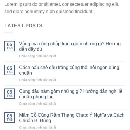
Lorem ipsum dolor sit amet, consectetuer adipiscing elit,
sed diam nonummy nibh euismod tincidunt.
LATEST POSTS
Vàng mã cúng nhập trạch gồm những gì? Hướng
05
Th6
dẫn đầy đủ
ở
Chức năng bình luận bị tắt
Vàng
mã
Cách nấu chè đậu trắng cúng thôi nôi ngon đúng
05
cúng
Th6
chuẩn
nhập
ở
Chức năng bình luận bị tắt
trạch
Cách
gồm
nấu
những
Cúng đầu năm gồm những gì? Hướng dẫn nghi lễ
05
chè
gì?
Th6
chuẩn phong tục
đậu
Hướng
ở
Chức năng bình luận bị tắt
trắng
dẫn
Cúng
cúng
đầy
đầu
thôi
Mâm Cỗ Cúng Rằm Tháng Chạp: Ý Nghĩa và Cách
đủ
05
năm
nôi
Th6
Chuẩn Bị Đúng
gồm
ngon
ở
Chức năng bình luận bị tắt
những
đúng