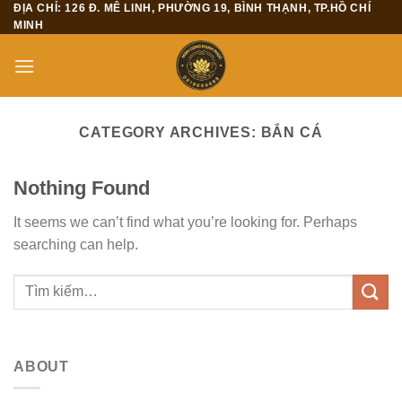
ĐỊA CHỈ: 126 Đ. MÊ LINH, PHƯỜNG 19, BÌNH THẠNH, TP.HỒ CHÍ
Skip
MINH
to
content
CATEGORY ARCHIVES:
BẮN CÁ
Nothing Found
It seems we can’t find what you’re looking for. Perhaps
searching can help.
ABOUT