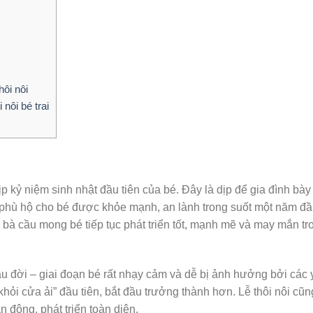
hôi nôi
nôi bé trai
dịp kỷ niệm sinh nhật đầu tiên của bé. Đây là dịp để gia đình bày
 đã phù hộ cho bé được khỏe mạnh, an lành trong suốt một năm đ
g bà cầu mong bé tiếp tục phát triển tốt, mạnh mẽ và may mắn tr
 đời – giai đoạn bé rất nhạy cảm và dễ bị ảnh hưởng bởi các 
ỏi cửa ải” đầu tiên, bắt đầu trưởng thành hơn. Lễ thôi nôi cũn
 động, phát triển toàn diện.