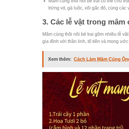
Mâm cúng thôi nôi bé trai có thể chú tr
trứng vịt, gà luộc, xôi gấc đỏ, cùng c
3. Các lễ vật trong mâm 
Mâm cúng thôi nôi bé trai gồm nhiều lễ vật
gia đình với thần linh, tổ tiên và mong ước
Xem thêm:
Cách Làm Mâm Cúng Ông