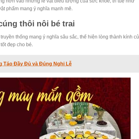
ọng hơn vào những lễ vật biểu tượng của sức khỏe, trí tuệ như
ác vật phẩm mang ý nghĩa mạnh mẽ.
cúng thôi nôi bé trai
 truyền thống mang ý nghĩa sâu sắc, thể hiện lòng thành kính c
 tốt đẹp cho bé.
 Táo Đầy Đủ và Đúng Nghi Lễ