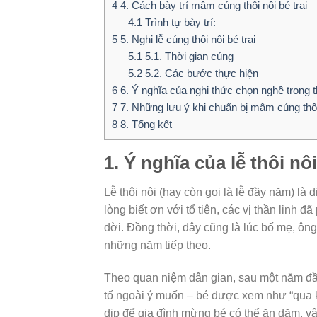
4
4. Cách bày trí mâm cúng thôi nôi bé trai
4.1
Trình tự bày trí:
5
5. Nghi lễ cúng thôi nôi bé trai
5.1
5.1. Thời gian cúng
5.2
5.2. Các bước thực hiện
6
6. Ý nghĩa của nghi thức chọn nghề trong t
7
7. Những lưu ý khi chuẩn bị mâm cúng thôi 
8
8. Tổng kết
1. Ý nghĩa của lễ thôi nôi
Lễ thôi nôi (hay còn gọi là lễ đầy năm) là 
lòng biết ơn với tổ tiên, các vị thần linh
đời. Đồng thời, đây cũng là lúc bố mẹ, ôn
những năm tiếp theo.
Theo quan niệm dân gian, sau một năm đầu
tố ngoài ý muốn – bé được xem như “qua kh
dịp để gia đình mừng bé có thể ăn dặm, vận