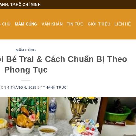
HẠNH, TP.HỒ CHÍ MINH
 CHỦ
MÂM CÚNG
VĂN KHẤN
TIN TỨC
GIỚI THIỆU
LIÊN HỆ
MÂM CÚNG
 Bé Trai & Cách Chuẩn Bị Theo
Phong Tục
 ON
4 THÁNG 6, 2025
BY
THANH TRÚC