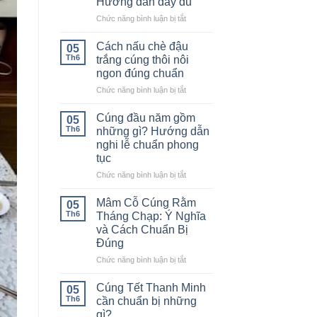
Hướng dẫn đầy đủ
ở
Chức năng bình luận bị tắt
Vàng
mã
Cách nấu chè đậu
05
cúng
Th6
trắng cúng thôi nôi
nhập
ngon đúng chuẩn
trạch
ở
Chức năng bình luận bị tắt
gồm
Cách
những
nấu
gì?
Cúng đầu năm gồm
05
chè
Hướng
Th6
những gì? Hướng dẫn
đậu
dẫn
nghi lễ chuẩn phong
trắng
đầy
tục
cúng
đủ
thôi
ở
Chức năng bình luận bị tắt
nôi
Cúng
ngon
đầu
Mâm Cỗ Cúng Rằm
05
đúng
năm
Th6
Tháng Chạp: Ý Nghĩa
chuẩn
gồm
và Cách Chuẩn Bị
những
Đúng
gì?
Hướng
ở
Chức năng bình luận bị tắt
dẫn
Mâm
nghi
Cỗ
Cúng Tết Thanh Minh
05
lễ
Cúng
Th6
cần chuẩn bị những
chuẩn
Rằm
gì?