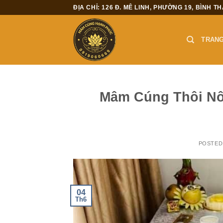
Skip
ĐỊA CHỈ: 126 Đ. MÊ LINH, PHƯỜNG 19, BÌNH T
to
content
TRANG
Mâm Cúng Thôi Nôi
POSTED
04
Th6