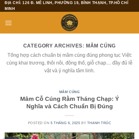
ĐỊA CHỈ: 126 Đ. MÊ LINH, PHƯỜNG 19, BÌNH THẠNH, TP.HỒ CHÍ
Skip
MINH
to
content
CATEGORY ARCHIVES:
MÂM CÚNG
Tổng hợp cách chuẩn bị mâm cúng đúng phong tục Việt:
cúng khai trương, thôi nôi, động thổ, giỗ chạp… đầy đủ lễ
vật và ý nghĩa tâm linh.
MÂM CÚNG
Mâm Cỗ Cúng Rằm Tháng Chạp: Ý
Nghĩa và Cách Chuẩn Bị Đúng
POSTED ON
5 THÁNG 6, 2025
BY
THANH TRÚC