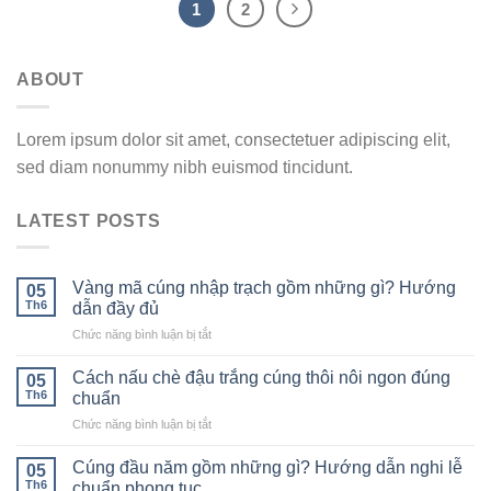
1
2
ABOUT
Lorem ipsum dolor sit amet, consectetuer adipiscing elit,
sed diam nonummy nibh euismod tincidunt.
LATEST POSTS
Vàng mã cúng nhập trạch gồm những gì? Hướng
05
Th6
dẫn đầy đủ
ở
Chức năng bình luận bị tắt
Vàng
mã
Cách nấu chè đậu trắng cúng thôi nôi ngon đúng
05
cúng
Th6
chuẩn
nhập
ở
Chức năng bình luận bị tắt
trạch
Cách
gồm
nấu
những
Cúng đầu năm gồm những gì? Hướng dẫn nghi lễ
05
chè
gì?
Th6
chuẩn phong tục