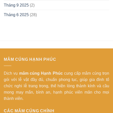
Tháng 9 2025
(2)
Tháng 6 2025
(28)
MÂM CÚNG HẠNH PHÚC
Dịch vụ
mâm cúng Hạnh Phúc
cung cấp mâm cúng trọn
gói với lễ vật đầy đủ, chuẩn phong tục, giúp gia đình tổ
chức nghi lễ trang trọng, thể hiện lòng thành kính và cầu
mong may mắn, bình an, hạnh phúc viên mãn cho mọi
thành viên.
CÁC MÂM CÚNG CHÍNH