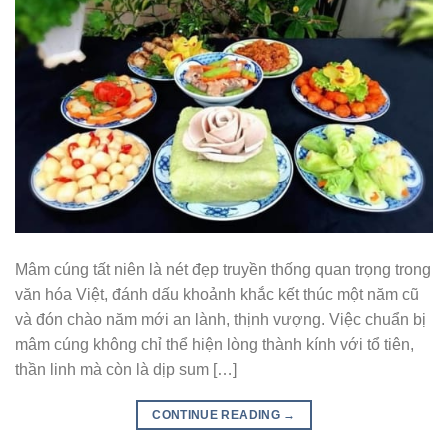
Mâm cúng tất niên là nét đẹp truyền thống quan trọng trong
văn hóa Việt, đánh dấu khoảnh khắc kết thúc một năm cũ
và đón chào năm mới an lành, thịnh vượng. Việc chuẩn bị
mâm cúng không chỉ thể hiện lòng thành kính với tổ tiên,
thần linh mà còn là dịp sum […]
CONTINUE READING
→