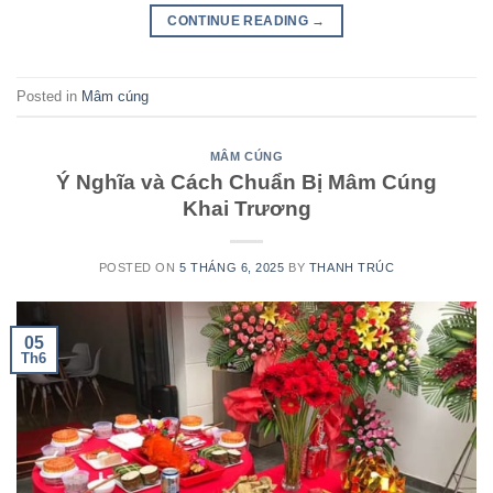
CONTINUE READING
→
Posted in
Mâm cúng
MÂM CÚNG
Ý Nghĩa và Cách Chuẩn Bị Mâm Cúng
Khai Trương
POSTED ON
5 THÁNG 6, 2025
BY
THANH TRÚC
05
Th6