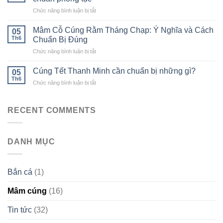
đậu
Hướng
ở
Chức năng bình luận bị tắt
trắng
dẫn
Cúng
cúng
đầy
đầu
thôi
Mâm Cỗ Cúng Rằm Tháng Chạp: Ý Nghĩa và Cách
đủ
05
năm
nôi
Th6
Chuẩn Bị Đúng
gồm
ngon
ở
Chức năng bình luận bị tắt
những
đúng
Mâm
gì?
chuẩn
Cỗ
Hướng
Cúng Tết Thanh Minh cần chuẩn bị những gì?
05
Cúng
dẫn
Th6
ở
Chức năng bình luận bị tắt
Rằm
nghi
Cúng
Tháng
lễ
Tết
Chạp:
chuẩn
Thanh
RECENT COMMENTS
Ý
phong
Minh
Nghĩa
tục
cần
và
chuẩn
Cách
DANH MỤC
bị
Chuẩn
những
Bị
gì?
Đúng
Bắn cá
(1)
Mâm cúng
(16)
Tin tức
(32)