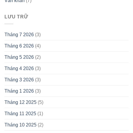
Văn khấn
(7)
LƯU TRỮ
Tháng 7 2026
(3)
Tháng 6 2026
(4)
Tháng 5 2026
(2)
Tháng 4 2026
(3)
Tháng 3 2026
(3)
Tháng 1 2026
(3)
Tháng 12 2025
(5)
Tháng 11 2025
(1)
Tháng 10 2025
(2)