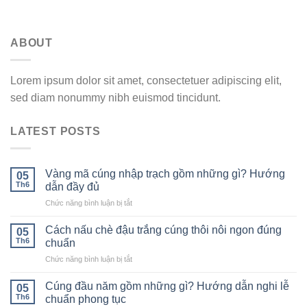
ABOUT
Lorem ipsum dolor sit amet, consectetuer adipiscing elit,
sed diam nonummy nibh euismod tincidunt.
LATEST POSTS
Vàng mã cúng nhập trạch gồm những gì? Hướng
05
Th6
dẫn đầy đủ
ở
Chức năng bình luận bị tắt
Vàng
mã
Cách nấu chè đậu trắng cúng thôi nôi ngon đúng
05
cúng
Th6
chuẩn
nhập
ở
Chức năng bình luận bị tắt
trạch
Cách
gồm
nấu
những
Cúng đầu năm gồm những gì? Hướng dẫn nghi lễ
05
chè
gì?
Th6
chuẩn phong tục
đậu
Hướng