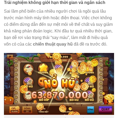
Trải nghiệm không giới hạn thời gian và ngân sách
Sai lầm phổ biến của nhiều người chơi là ngồi quá lâu
trước màn hình máy tính hoặc điện thoại. Việc chơi không
có điểm dừng dẫn đến sự mệt mỏi về thể chất và suy giảm
khả năng phán đoán logic. Khi đầu tư quá nhiều thời gian,
bạn dễ rơi vào trạng thái “say máu”, làm mất đi hiệu quả
vốn có của các
chiến thuật quay hũ
đã đề ra trước đó.