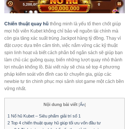
Chiến thuật quay hũ
thông minh là yếu tố then chốt giúp
mọi hội viên Kubet không chỉ bảo vệ nguồn tài chính mà
còn gia tăng xác suất trúng Jackpot hàng tỷ đồng. Thay vì
đặt cược dựa trên cảm tính, việc nắm vững các kỹ thuật
spin linh hoạt và biết cách phân bổ ngân sách sẽ giúp bạn
làm chủ các guồng quay, biến những lượt quay nhỏ thành
lợi nhuận khổng lồ. Bài viết này sẽ chia sẻ top 4 phương
pháp kiểm soát vốn đỉnh cao từ chuyên gia, giúp các
newbie tự tin chinh phục mọi sảnh slot game một cách bền
vững nhất.
Nội dung bài viết
[
Ẩn
]
1
Nổ hũ Kubet – Siêu phẩm giải trí số 1
2
Top 4 chiến thuật quay hũ giúp tối ưu vốn đầu tư