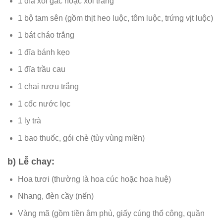
1 đĩa xôi gấc hoặc xôi trắng
1 bộ tam sên (gồm thịt heo luộc, tôm luộc, trứng vịt luộc)
1 bát cháo trắng
1 đĩa bánh kẹo
1 đĩa trầu cau
1 chai rượu trắng
1 cốc nước lọc
1 ly trà
1 bao thuốc, gói chè (tùy vùng miền)
b) Lễ chay:
Hoa tươi (thường là hoa cúc hoặc hoa huệ)
Nhang, đèn cầy (nến)
Vàng mã (gồm tiền âm phủ, giấy cúng thổ công, quần