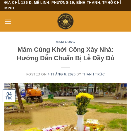
ĐỊA CHỈ: 126 Đ. MÊ LINH, PHƯỜNG 19, BÌNH THẠNH, TP.HỒ CHÍ
Skip
MINH
to
content
MÂM CÚNG
Mâm Cúng Khởi Công Xây Nhà:
Hướng Dẫn Chuẩn Bị Lễ Đầy Đủ
POSTED ON
4 THÁNG 6, 2025
BY
THANH TRÚC
04
Th6