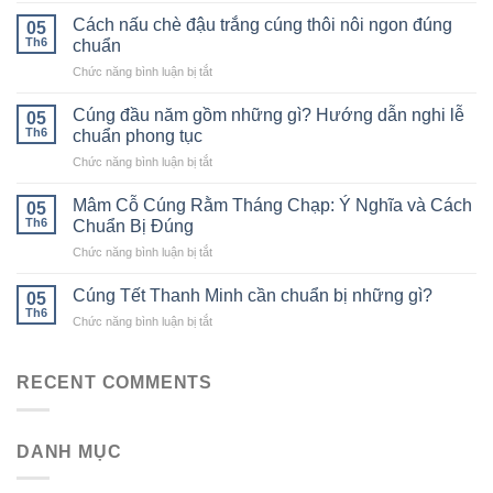
mã
Cách nấu chè đậu trắng cúng thôi nôi ngon đúng
05
cúng
Th6
chuẩn
nhập
ở
Chức năng bình luận bị tắt
trạch
Cách
gồm
nấu
những
Cúng đầu năm gồm những gì? Hướng dẫn nghi lễ
05
chè
gì?
Th6
chuẩn phong tục
đậu
Hướng
ở
Chức năng bình luận bị tắt
trắng
dẫn
Cúng
cúng
đầy
đầu
thôi
Mâm Cỗ Cúng Rằm Tháng Chạp: Ý Nghĩa và Cách
đủ
05
năm
nôi
Th6
Chuẩn Bị Đúng
gồm
ngon
ở
Chức năng bình luận bị tắt
những
đúng
Mâm
gì?
chuẩn
Cỗ
Hướng
Cúng Tết Thanh Minh cần chuẩn bị những gì?
05
Cúng
dẫn
Th6
ở
Chức năng bình luận bị tắt
Rằm
nghi
Cúng
Tháng
lễ
Tết
Chạp:
chuẩn
Thanh
RECENT COMMENTS
Ý
phong
Minh
Nghĩa
tục
cần
và
chuẩn
Cách
DANH MỤC
bị
Chuẩn
những
Bị
gì?