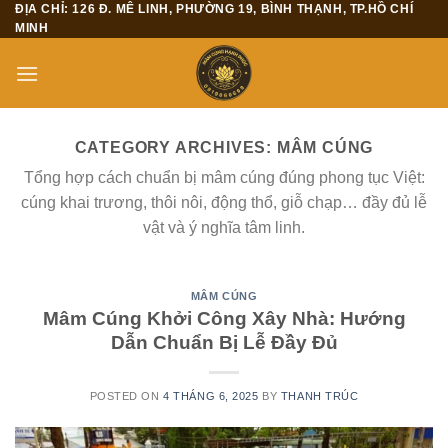
ĐỊA CHỈ: 126 Đ. MÊ LINH, PHƯỜNG 19, BÌNH THẠNH, TP.HỒ CHÍ
Skip
MINH
to
content
CATEGORY ARCHIVES:
MÂM CÚNG
Tổng hợp cách chuẩn bị mâm cúng đúng phong tục Việt:
cúng khai trương, thôi nôi, động thổ, giỗ chạp… đầy đủ lễ
vật và ý nghĩa tâm linh.
MÂM CÚNG
Mâm Cúng Khởi Công Xây Nhà: Hướng
Dẫn Chuẩn Bị Lễ Đầy Đủ
POSTED ON
4 THÁNG 6, 2025
BY
THANH TRÚC