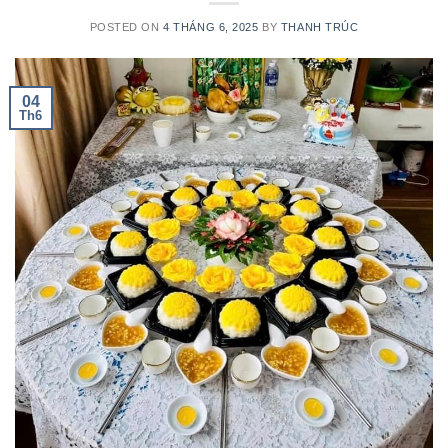
POSTED ON
4 THÁNG 6, 2025
BY
THANH TRÚC
04
Th6