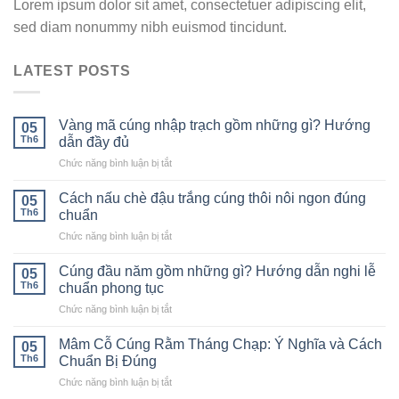
Lorem ipsum dolor sit amet, consectetuer adipiscing elit,
sed diam nonummy nibh euismod tincidunt.
LATEST POSTS
Vàng mã cúng nhập trạch gồm những gì? Hướng
05
Th6
dẫn đầy đủ
ở
Chức năng bình luận bị tắt
Vàng
mã
Cách nấu chè đậu trắng cúng thôi nôi ngon đúng
05
cúng
Th6
chuẩn
nhập
ở
Chức năng bình luận bị tắt
trạch
Cách
gồm
nấu
những
Cúng đầu năm gồm những gì? Hướng dẫn nghi lễ
05
chè
gì?
Th6
chuẩn phong tục
đậu
Hướng
ở
Chức năng bình luận bị tắt
trắng
dẫn
Cúng
cúng
đầy
đầu
thôi
Mâm Cỗ Cúng Rằm Tháng Chạp: Ý Nghĩa và Cách
đủ
05
năm
nôi
Th6
Chuẩn Bị Đúng
gồm
ngon
ở
Chức năng bình luận bị tắt
những
đúng
Mâm