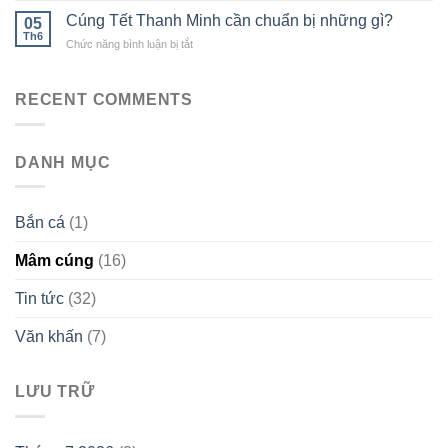
gì?
chuẩn
Cỗ
Hướng
Cúng Tết Thanh Minh cần chuẩn bị những gì?
05
Cúng
dẫn
Th6
ở
Chức năng bình luận bị tắt
Rằm
nghi
Cúng
Tháng
lễ
Tết
Chạp:
chuẩn
Thanh
RECENT COMMENTS
Ý
phong
Minh
Nghĩa
tục
cần
và
chuẩn
Cách
DANH MỤC
bị
Chuẩn
những
Bị
gì?
Đúng
Bắn cá
(1)
Mâm cúng
(16)
Tin tức
(32)
Văn khấn
(7)
LƯU TRỮ